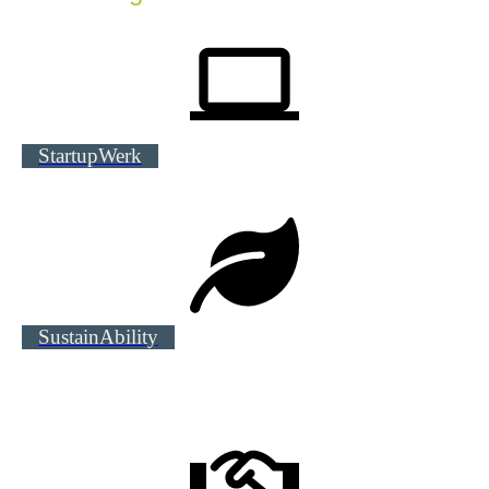
StartupWerk
SustainAbility