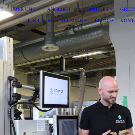
E
ÜBER UNS
ANGEBOT
START-UPS
GREEN
JUBILÄUM³
TERMINE
BLOG
KONT